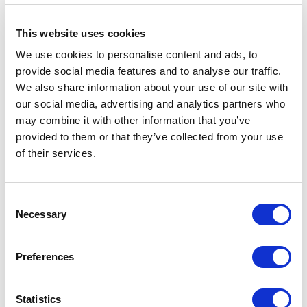
оплата по non-3Ds повышают лояльность клиентов и
снижают количество отказов. Как результат:
This website uses cookies
хранение платежных данных в виде токенов
We use cookies to personalise content and ads, to
уменьшает риски мошенничества и делает
provide social media features and to analyse our traffic.
повторные покупки для клиентов быстрыми и
We also share information about your use of our site with
удобными.
our social media, advertising and analytics partners who
Дополнительно, брендированная чекаут-страница
may combine it with other information that you’ve
Tickets.ua создает ощущение доверия и
provided to them or that they’ve collected from your use
безопасности при оплате. Клиенты видят знакомый
of their services.
интерфейс, что способствует улучшению общего
пользовательского опыта и удержанию клиентов.
Consent
Necessary
Selection
До/После - Цели компании и
решения от Tranzzo
Preferences
Statistics