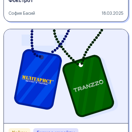
Фокстрот
София Басий
18.03.2025