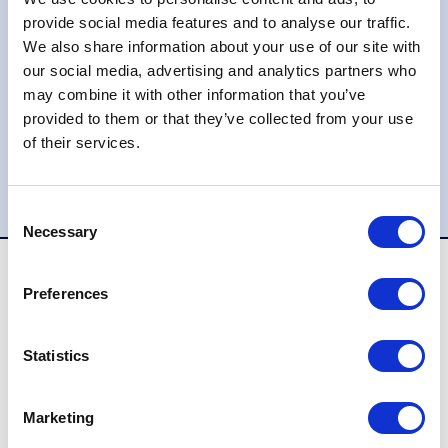
provide social media features and to analyse our traffic.
≈5% эмиссии
We also share information about your use of our site with
our social media, advertising and analytics partners who
may combine it with other information that you’ve
provided to them or that they’ve collected from your use
ПОДКЛЮЧИТЬ СЕЙЧАС
of their services.
Consent
Necessary
Selection
Preferences
Почему стоит подключить
Statistics
оплату частями от Tranzzo?
Marketing
Tranzzo предоставляет бизнесу полный стек
решений для приема платежей: