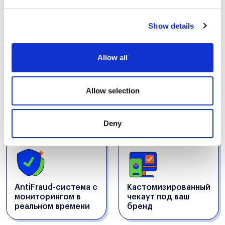
Show details
Allow all
Простая и быстрая
Все варианты
настройка оплаты
оплаты частями на
Allow selection
частями для
чекауте в рамках
бизнеса
одной интеграции
Deny
AntiFraud-система с
Кастомизированный
мониторингом в
чекаут под ваш
реальном времени
бренд