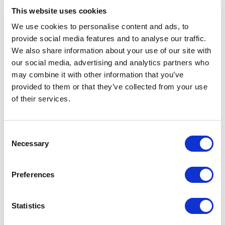
Самые популярные платежные методы в
This website uses cookies
мире: анализ по рынкам
We use cookies to personalise content and ads, to
provide social media features and to analyse our traffic.
Платежный опыт, ориентированный на
We also share information about your use of our site with
игрока: Конкурентное преимущество в
our social media, advertising and analytics partners who
iGaming
may combine it with other information that you’ve
Решения, которые помогают: как Tranzzo
provided to them or that they’ve collected from your use
упростили процесс оплаты для Tickets.ua
of their services.
Удобство платежей на Wix: Как Tranzzo
Consent
помогает вашему бизнесу
Necessary
Selection
Как увеличить конверсии в интернет-
Preferences
магазине с помощью страницы чекаута
Statistics
Подпишитесь на наш блог