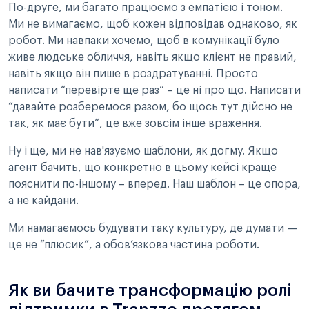
По-друге, ми багато працюємо з емпатією і тоном.
Ми не вимагаємо, щоб кожен відповідав однаково, як
робот. Ми навпаки хочемо, щоб в комунікації було
живе людське обличчя, навіть якщо клієнт не правий,
навіть якщо він пише в роздратуванні. Просто
написати “перевірте ще раз” – це ні про що. Написати
“давайте розберемося разом, бо щось тут дійсно не
так, як має бути”, це вже зовсім інше враження.
Ну і ще, ми не нав'язуємо шаблони, як догму. Якщо
агент бачить, що конкретно в цьому кейсі краще
пояснити по-іншому – вперед. Наш шаблон – це опора,
а не кайдани.
Ми намагаємось будувати таку культуру, де думати —
це не “плюсик”, а обов’язкова частина роботи.
Як ви бачите трансформацію ролі