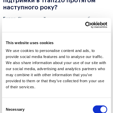
підтримки в Tranzzo протягом
наступного року?
Борис:
Підтримка в Tranzzo вже перестає бути
просто “службою”, куди пишуть, коли щось не
працює. Ми рухаємось у бік того, щоб саппорт був
частиною продукту буквально.
This website uses cookies
Це означає, що ми хочемо залучати команду
We use cookies to personalise content and ads, to
підтримки ще на етапі планування нових фіч. Бо ми
provide social media features and to analyse our traffic.
перші бачимо, де у користувачів щось ламається, з
We also share information about your use of our site with
чим вони плутаються, де неочевидна логіка. І якщо
our social media, advertising and analytics partners who
нас залучати раніше, ми можемо попередити багато
may combine it with other information that you’ve
проблем ще до того, як вони зʼявляться.
provided to them or that they’ve collected from your use
of their services.
Ще один великий вектор – проактивність. Замість
того, щоб просто чекати на звернення, ми хочемо
самі ініціювати контакт: якщо бачимо, що щось пішло
Consent
не так з оплатами або з інтеграцією, одразу пишемо
Necessary
Selection
клієнту. Це зовсім інший рівень сервісу, і ми до нього