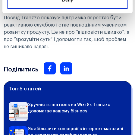
Підтримка перетворюється з пожежника на
стратегічного гравця.
Досвід Tranzzo показує: підтримка перестає бути
реактивною службою і стає повноцінним учасником
розвитку продукту. Це не про “відповісти швидко”, а
про “зрозуміти суть” і допомогти так, щоб проблем
не виникало надалі.
Поділитись
Топ-5 статей
Зручність платежів на Wix: Як Tranzzo
допомагає вашому бізнесу
Як збільшити конверсії в інтернет-магазині