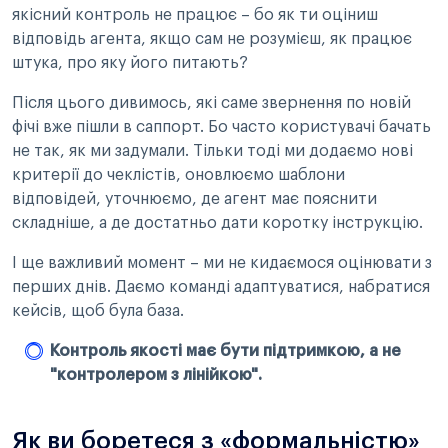
якісний контроль не працює – бо як ти оціниш
відповідь агента, якщо сам не розумієш, як працює
штука, про яку його питають?
Після цього дивимось, які саме звернення по новій
фічі вже пішли в саппорт. Бо часто користувачі бачать
не так, як ми задумали. Тільки тоді ми додаємо нові
критерії до чеклістів, оновлюємо шаблони
відповідей, уточнюємо, де агент має пояснити
складніше, а де достатньо дати коротку інструкцію.
І ще важливий момент – ми не кидаємося оцінювати з
перших днів. Даємо команді адаптуватися, набратися
кейсів, щоб була база.
Контроль якості має бути підтримкою, а не
"контролером з лінійкою".
Як ви боретеся з «формальністю»