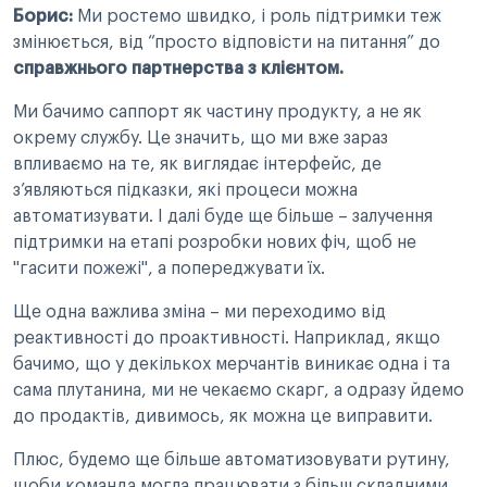
Борис:
Ми ростемо швидко, і роль підтримки теж
змінюється, від “просто відповісти на питання” до
справжнього партнерства з клієнтом.
Ми бачимо саппорт як частину продукту, а не як
окрему службу. Це значить, що ми вже зараз
впливаємо на те, як виглядає інтерфейс, де
з’являються підказки, які процеси можна
автоматизувати. І далі буде ще більше – залучення
підтримки на етапі розробки нових фіч, щоб не
"гасити пожежі", а попереджувати їх.
Ще одна важлива зміна – ми переходимо від
реактивності до проактивності. Наприклад, якщо
бачимо, що у декількох мерчантів виникає одна і та
сама плутанина, ми не чекаємо скарг, а одразу йдемо
до продактів, дивимось, як можна це виправити.
Плюс, будемо ще більше автоматизовувати рутину,
щоби команда могла працювати з більш складними,