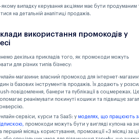
ь-якому випадку керування акціями має бути продуманим 
тися на детальній аналітиці продажів.
клади використання промокодів у
есі
янемо декілька прикладів того, як промокоди можуть
ати для різних типів бізнесу:
нлайн-магазини: власний промокод для інтернет-магазин
дин із базових інструментів продажів. Їх додають у розси
ush-повідомлення, банери та публікації в соцмережах. Ц
опомагає реанімувати покинуті кошики та підвищує зага
онверсію.
нлайн-сервіси, курси та SaaS: у
моделях, що працюють з
ідпискою,
промокоди можуть бути у вигляді купона на з
а перший місяць користування, промоакції «3 місяці за ц