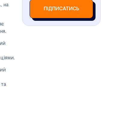
, на
ПІДПИСАТИСЬ
яє
ня.
ний
ціями.
ний
 та