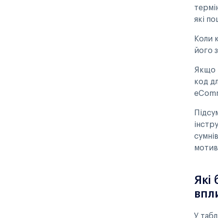
термін
які п
Коли 
його 
Якщо 
код д
eComm
Підсу
інстр
сумні
мотив
Які
впл
У табл