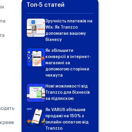
Топ-5 статей
ін
яти
Зручність платежів на
Wix: Як Tranzzo
допомагає вашому
та
бізнесу
Як збільшити
конверсії в інтернет-
магазині за
допомогою сторінки
чекаута
Нові можливості від
Tranzzo для бізнесів
за підпискою
вводять
Як VARUS збільшив
продажі на 150% з
окреме
онлайн-оплатою від
Tranzzo