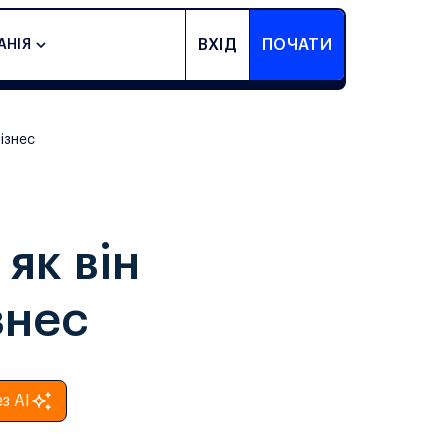
ВХІД
ПОЧАТИ
АНІЯ
ізнес
як він
знес
з AI