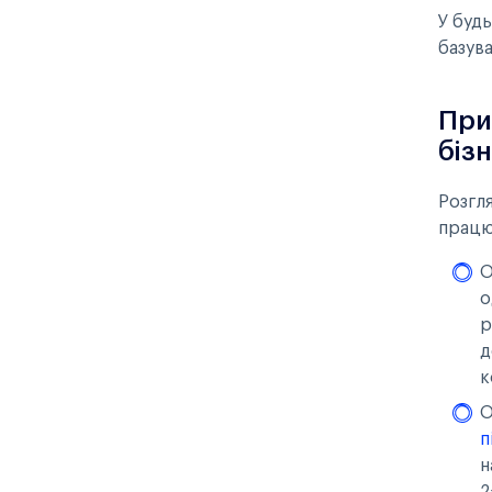
У буд
базува
При
бізн
Розгл
працюв
О
о
p
д
к
О
п
н