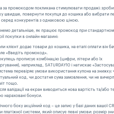
а за промокодом покликана стимулювати продажі: зроб
ку швидше, повернути покупця до кошика або вибрати п
 серед конкурентів з однаковою ціною.
янемо детальніше, як працює промокод при стандартном
ії покупки в онлайн-магазині:
ли клієнт додає товари до кошика, на етапі оплати він б
ле «Введіть промокод».
купець прописує комбінацію (цифри, літери або їх
ргування), наприклад, SATURDAY10 і натискає «Застосув
стема перевіряє умови використання купона на знижку: 
туальний код, чи достатня сума замовлення, чи не вичер
міт тощо.
сля валідації на екран виводиться нова вартість та/або т
о нараховані бонуси.
ічного боку акційний код – це запис у базі даних вашої C
и платіжної системи, який описує певні умови: розмір зн