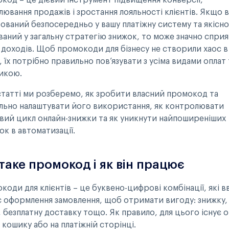
код – це дієвий інструмент підвищення конверсії,
ювання продажів і зростання лояльності клієнтів. Якщо в
рований безпосередньо у вашу платіжну систему та якісно
ваний у загальну стратегію знижок, то може значно спри
 доходів. Щоб промокоди для бізнесу не створили хаос в
, їх потрібно правильно повʼязувати з усіма видами оплат 
тикою.
 статті ми розберемо, як зробити власний промокод та
льно налаштувати його використання, як контролювати
вий цикл онлайн-знижки та як уникнути найпоширеніших
к в автоматизації.
таке промокод і як він працює
оди для клієнтів – це буквено-цифрові комбінації, які 
ас оформлення замовлення, щоб отримати вигоду: знижку,
, безплатну доставку тощо. Як правило, для цього існує 
 кошику або на платіжній сторінці.