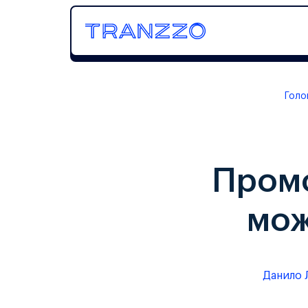
Голо
Промо
мож
Данило 