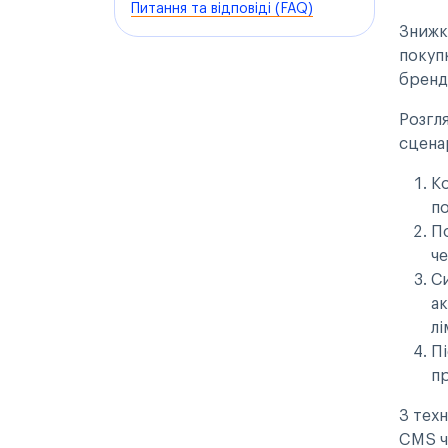
Питання та відповіді (FAQ)
Знижк
покуп
бренд
Розгл
сценар
Ко
по
По
че
Си
ак
лі
Пі
пр
З техн
CMS ч