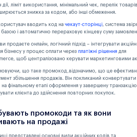
 дії, ліміт використання, мінімальний чек, перелік товарів
оширюється знижка за кодом, або інші обмеження.
користувач вводить код на
чекаут-сторінці
, система звір
з базою і автоматично перераховує кінцеву суму замовлен
ви продаєте онлайн, логічний підхід – інтегрувати акцій
ля бізнесу у процес оплати через
платіжні рішення
для
erce, щоб централізовано керувати маркетинговими ак
мовуючи, що таке промокод,відзначимо, що це ефектив
умент збільшення продажів. Він покликаний конвертувати
в на фінальному етапі оформлення у завершену транзакцію
увати клієнта до здійснення повторних покупок.
 бувають промокоди та як вони
ивають на продажі
иці представлені основні види акційних кодів та