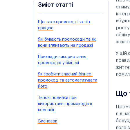
Промо
Зміст статті
стимул
інтег
вбудо
Що таке промокод і як він
росту
працює
обліку
Які бувають промокоди та як
аналі
вони впливають на продажі
У цій
Приклади використання
прави
промокодів у бізнесі
життє
помило
Як зробити власний бізнес-
промокод та автоматизувати
його
Що 
Типові помилки при
використанні промокодів в
Промок
компанії
під ч
бонус
Висновок
поле в