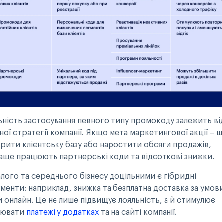
ьність застосування певного типу промокоду залежить ві
ної стратегії компанії. Якщо мета маркетингової акції – 
рити клієнтську базу або наростити обсяги продажів,
аще працюють партнерські коди та відсоткові знижки.
алого та середнього бізнесу доцільними є гібридні
ументи: наприклад, знижка та безплатна доставка за умов
и онлайн. Це не лише підвищує лояльність, а й стимулює
нювати
платежі у додатках
та на сайті компанії.