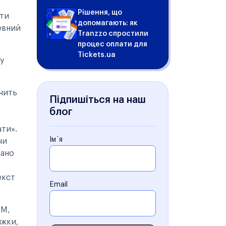
Рішення, що
ити
допомагають: як
евний
Tranzzo спростили
процес оплати для
Tickets.ua
у
ачить
Підпишіться на наш
блог
ати».
Ім´я
чи
пано
екст
Email
RM,
ижки,