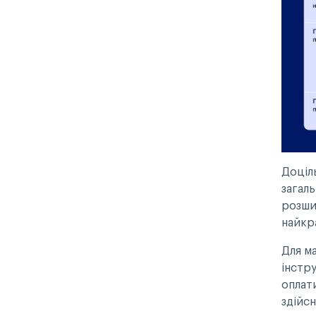
Доціл
загаль
розши
найкр
Для м
інстр
оплат
здійс