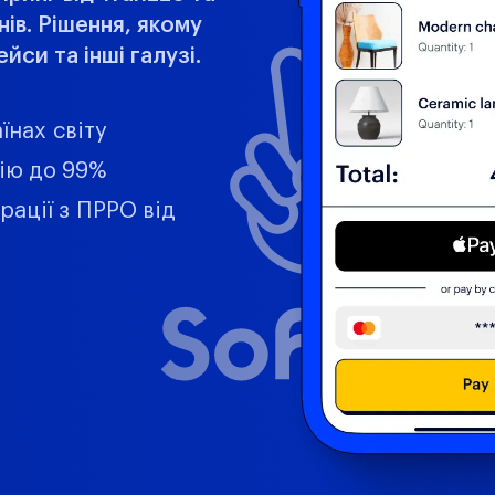
нів. Рішення, якому
си та інші галузі.
їнах світу
ію до 99%
рації з ПРРО від