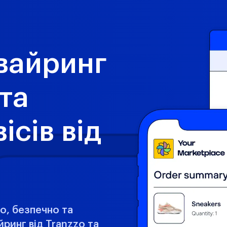
вайринг
 та
ісів від
о, безпечно та
йринг від Tranzzo та