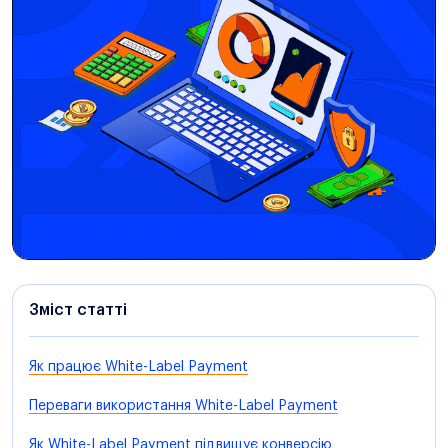
Зміст статті
Як працює White-Label Payment
Переваги використання White-Label Payment
Як White-Label Payment підвищує конверсію