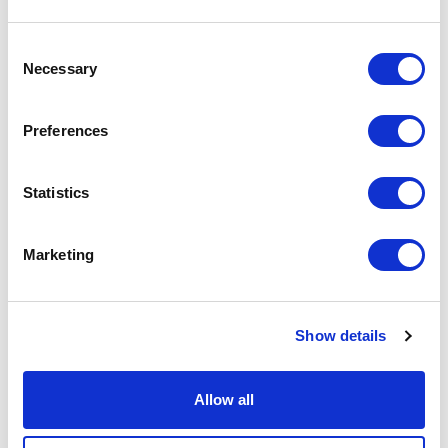
урахуванням вимог вашого бізнесу. Крім того,
врахуйте такі фактори, як швидкість і простота
Consent
Necessary
розширення переліку платіжних опцій,
Selection
наприклад, на випадок виходу вашого бізнесу на
новий ринок.
Preferences
Відповідність галузевим стандартам.
Запропоноване рішення повинно відповідати
Statistics
стандартам PCI DSS і використовувати останні
технології щодо безпеки даних користувача.
Доступні функції
. Проаналізуйте свій бізнес і
Marketing
виявіть елементи, необхідні для досягнення
поставлених вам цілей. Якісні white-label платіжні
рішення містять безліч функцій, зокрема систему
Show details
виявлення шахрайства, інструменти аналізу
поведінкових особливостей клієнтів,
формування звітності в автоматичному режимі та
Allow all
інші.