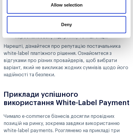
Вартість.
Більшість white-label платіжних рішень
Allow selection
поширюються на умовах платної підписки.
Передові провайдери пропонують пакети
послуг, розроблені для бізнесів різних масштабів
Deny
з урахуванням різноманітних вимог, зокрема
персоналізовану підтримку та інші опції.
Нарешті, дізнайтеся про репутацію постачальника
white-label платіжного рішення. Ознайомтеся з
відгуками про різних провайдерів, щоб вибрати
варіант, який не викликає жодних сумнівів щодо його
надійності та безпеки.
Приклади успішного
використання White-Label Payment
Чимало e-commerce бізнесів досягли провідних
позицій на ринку, зокрема завдяки використанню
white-label payments. Розглянемо на прикладі три