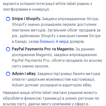
варіанти успішної інтеграції white-label рішень з
платформами е-комерції:
Stripe і Shopify.
Завдяки впровадженню Stripe,
Shopify значно розширила перелік доступних
платіжних методів. Загальний обсяг продажів за
рік, здійснених Shopify з використанням Stripe
в Канаді, склав
близько 4 млрд
доларів.
PayPal Payments Pro та Magento.
За даними
дослідження Magento, завдяки впровадженню
PayPal Payments Pro, обсяги продажів по всьому
світу значно зросли.
Adyen і eBay.
Завдяки підтримці безлічі методів
оплати і широким можливостям кастомізації,
Adyen допоміг розширити аудиторію eBay.
Наведені вище white-label платіжні рішення можуть
обробляти фінансові транзакції в різних регіонах по
всьому світу, даючи змогу компаніям у сфері е-