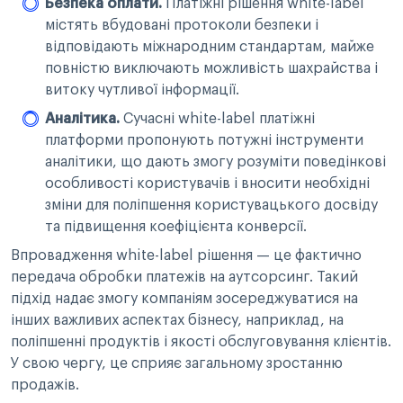
Безпека оплати.
Платіжні рішення white-label
містять вбудовані протоколи безпеки і
відповідають міжнародним стандартам, майже
повністю виключають можливість шахрайства і
витоку чутливої інформації.
Аналітика.
Сучасні white-label платіжні
платформи пропонують потужні інструменти
аналітики, що дають змогу розуміти поведінкові
особливості користувачів і вносити необхідні
зміни для поліпшення користувацького досвіду
та підвищення коефіцієнта конверсії.
Впровадження white-label рішення — це фактично
передача обробки платежів на аутсорсинг. Такий
підхід надає змогу компаніям зосереджуватися на
інших важливих аспектах бізнесу, наприклад, на
поліпшенні продуктів і якості обслуговування клієнтів.
У свою чергу, це сприяє загальному зростанню
продажів.