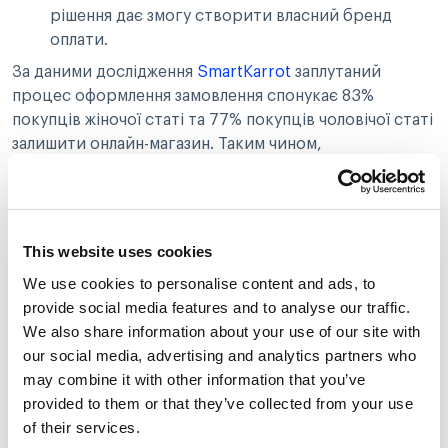
рішення дає змогу створити власний бренд
оплати.
За даними дослідження
SmartKarrot
заплутаний
процес оформлення замовлення спонукає 83%
покупців жіночої статі та 77% покупців чоловічої статі
залишити онлайн-магазин. Таким чином,
впровадження white-label платіжного рішення значно
підвищує ймовірність здійснення покупки.
This website uses cookies
Як обрати партнера для White-
Label Payment
We use cookies to personalise content and ads, to
provide social media features and to analyse our traffic.
We also share information about your use of our site with
Перед початком співпраці з платіжними
our social media, advertising and analytics partners who
постачальниками white-label payment варто
may combine it with other information that you’ve
враховувати такі фактори:
provided to them or that they’ve collected from your use
Доступні методи оплати.
Віддайте перевагу
of their services.
рішенню, що підтримує платіжні інструменти з