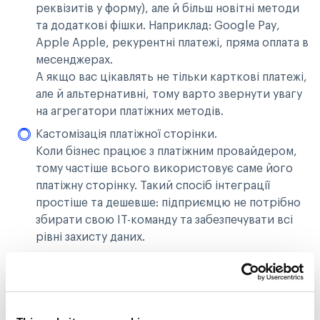
реквізитів у форму), але й більш новітні методи
та додаткові фішки. Наприклад: Google Pay,
Apple Apple, рекурентні платежі, пряма оплата в
месенджерах.
А якщо вас цікавлять не тільки карткові платежі,
але й альтернативні, тому варто звернути увагу
на агрегатори платіжних методів.
Кастомізація платіжної сторінки.
Коли бізнес працює з платіжним провайдером,
тому частіше всього використовує саме його
платіжну сторінку. Такий спосіб інтеграції
простіше та дешевше: підприємцю не потрібно
збирати свою ІТ-команду та забезпечувати всі
рівні захисту даних.
Уточніть, чи є у майбутнього партнера функція
«брендувати чекаут». Наприклад, клієнти
Tranzzo можуть міняти колір кнопок та