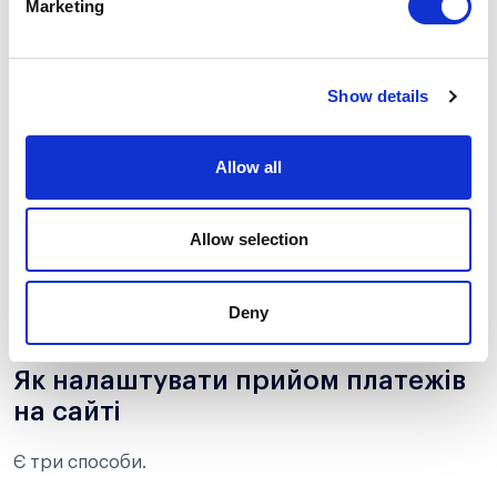
Marketing
Вибір правильної платіжної системи допоможе
економити та забезпечити безперервну роботу
бізнесу.
Show details
Не завжди, але здебільшого, під’єднання та
обслуговування платіжного шлюзу безкоштовно.
Allow all
Підприємець починає платити сервісу, вже коли
починає заробляти з його допомогою. Платіжний
провайдер у якості плати за свої послуги бере
Allow selection
відсоток з кожної транзакції. Відсоток відрізняється в
залежності від методів оплати, валюти, типу та
обороту бізнесу.
Deny
Як налаштувати прийом платежів
на сайті
Є три способи.