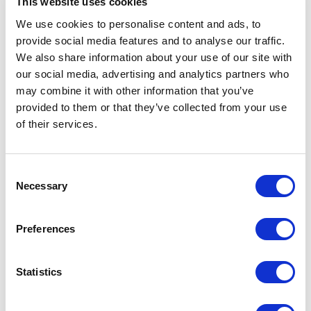
This website uses cookies
прелоадера, додавати свій логотип і в окремих
випадках — змінювати url сторінки оплати. Це
We use cookies to personalise content and ads, to
підвищує довіру покупців до сайту та знижує
provide social media features and to analyse our traffic.
ризик покинутих кошиків на момент оплати.
We also share information about your use of our site with
our social media, advertising and analytics partners who
may combine it with other information that you’ve
Вартість інтеграції платіжної
provided to them or that they’ve collected from your use
системи
of their services.
Consent
Necessary
Selection
Preferences
Statistics