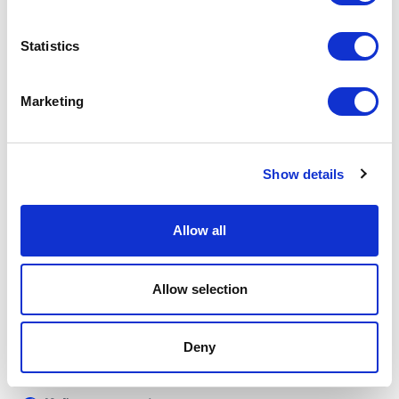
використовувати
фінтех рішення для eCommerce
або
платіжні посилання
, що спрощують процес
Statistics
оформлення замовлення.
Marketing
Експертні матеріали
Створення експертного контенту – це потужна
Show details
стратегія просування сайту для бізнесу, яка формує
довіру до бренду та залучає органічний трафік через
інформаційні запити. Корисний контент включає:
Allow all
Експертні статті та аналітику
– глибокі огляди
галузевих трендів
Allow selection
Гайди та інструкції
– покрокові посібники, що
вирішують проблеми аудиторії
Deny
Чек-листи та шаблони
– практичні інструменти
для вашої цільової аудиторії