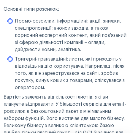
Основні типи розсилок:
Промо-розсилки, інформаційні: акції, знижки,
спецпропозиції; анонси заходів, а також
корисний експертний контент, який пов'язаний
зі сферою діяльності компанії – огляди,
дайджести новин, аналітика.
Тригерні-транзакційні: листи, які приходять у
відповідь на дію користувача. Наприклад, після
того, як він зареєструвався на сайті, зробив
покупку, кинув кошик з товарами, спілкувався з
оператором.
Вартість залежить від кількості листів, які ви
плануєте відправляти. У більшості сервісів для email-
розсилок є безкоштовний пакет з мінімальним
набором функцій, його вистачає для малого бізнесу.
Великому бізнесу з великою клієнтською базою
підійде тільки платний пакет – від 0,01 $ за лист для