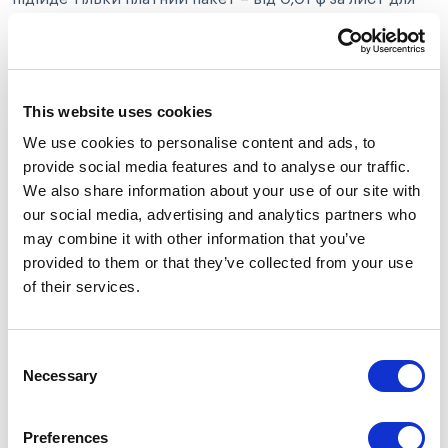
одного передплатника.
Прайс-агрегатори
This website uses cookies
Прайс-агрегатори (Google Shopping, Hotline,
We use cookies to personalise content and ads, to
Prom.ua тощо) – це платформи, де користувачі
provide social media features and to analyse our traffic.
порівнюють ціни та характеристики товарів. Для
We also share information about your use of our site with
eCommerce-бізнесу це ефективний спосіб:
our social media, advertising and analytics partners who
may combine it with other information that you’ve
Залучити покупців у фазі прийняття рішення
provided to them or that they’ve collected from your use
Підвищити конверсії завдяки готовій до
of their services.
покупки аудиторії
Конкурувати на рівні ціни та пропозиції
Consent
Інтеграція вашого каталогу з прайс-агрегаторами
Necessary
Selection
дозволяє отримувати цільовий платний трафік від
користувачів, які вже визначилися з тим, що хочуть
Preferences
купити. Для зручної обробки платежів можна