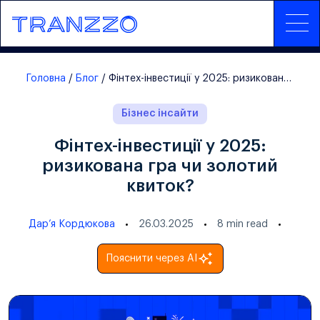
Головна
Блог
Фінтех-інвестиції у 2025: ризикована гра чи золотий квиток?
Бізнес інсайти
Фінтех-інвестиції у 2025:
ризикована гра чи золотий
квиток?
Дарʼя Кордюкова
26.03.2025
8
min read
Пояснити через AI