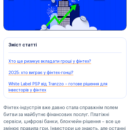
Зміст статті
Хто ще ризикує вкладати гроші у фінтех?
2025: хто виграє у фінтех-гонці?
White Label PSP від Tranzzo – готове рішення для
інвесторів у фінтех
Фінтех-індустрія вже давно стала справжнім полем
битви за майбутнє фінансових послуг. Платіжні
сервіси, цифрові банки, блокчейн-рішення – все це
змінює правила гри. Інвестори це знають, але останні