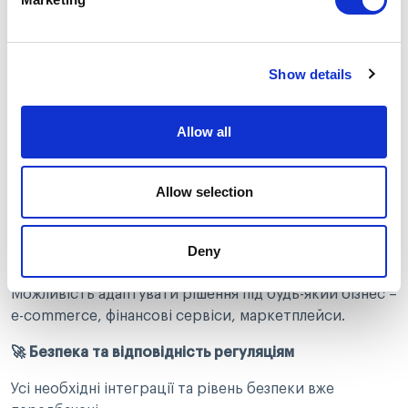
White Label PSP від Tranzzo – готове платіжне
рішення, яке дозволяє компаніям запускати власний
платіжний сервіс під власним брендом.
Show details
Чому це вигідно?
Чому White Label PSP — ключ до успіху бізнесу
Allow all
🚀 Швидкий старт
Allow selection
Не потрібно будувати платіжну систему з нуля – все
вже готово.
Deny
🚀 Гнучкість
Можливість адаптувати рішення під будь-який бізнес –
e-commerce, фінансові сервіси, маркетплейси.
🚀 Безпека та відповідність регуляціям
Усі необхідні інтеграції та рівень безпеки вже