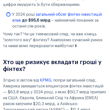
цифри змушують їх бути обережнішими.
У 2024 році
загальний обсяг фінтех-інвестицій
впав
до $95,6 млрд
– найнижчий показник за
останні сім років.
Чому так? Чи це тимчасовий спад, чи вже кінець
"золотого віку" фінтеху? Аналізуємо сучасний ринок
та намагаємо передказати майбутнє! ⬇️
Хто ще ризикує вкладати гроші у
фінтех?
Згідно зі звітом від
KPMG
, попри загальний спад,
Америка залишається епіцентром фінтех-інвестицій
— $63,8 млрд у 2024 році, з яких $50,7 млрд припало
на США. Європа, Близький Схід та Африка (EMEA)
разом залучили $20,3 млрд, а Азійсько-
Тихоокеанський регіон (ASPAC) — $11,4 млрд.