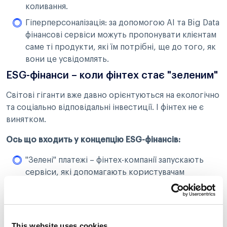
коливання.
Гіперперсоналізація: за допомогою AI та Big Data
фінансові сервіси можуть пропонувати клієнтам
саме ті продукти, які їм потрібні, ще до того, як
вони це усвідомлять.
ESG-фінанси – коли фінтех стає "зеленим"
Світові гіганти вже давно орієнтуються на екологічно
та соціально відповідальні інвестиції. І фінтех не є
винятком.
Ось що входить у концепцію ESG-фінансів:
"Зелені" платежі – фінтех-компанії запускають
сервіси, які допомагають користувачам
компенсувати вуглецевий слід своїх покупок.
Кредитування з урахуванням екологічного
фактору – банки все частіше аналізують
екологічний вплив бізнесу перед видачею позик.
This website uses cookies