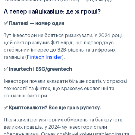
А тепер найцікавіше: де ж гроші?
✅ Платежі — номер один
Тут інвестори не бояться ризикувати. У 2024 році
цей сектор залучив $31 млрд, що підтверджує
стабільний інтерес до B2B-рішень та цифрових
гаманців (
Fintech Insider
).
✅ Insurtech і ESG/greentech
Інвестори почали вкладати більше коштів у страхові
технології та фінтех, що враховує екологічні та
соціальні фактори.
✅ Криптовалюти? Все ще гра в рулетку.
Після хвилі регуляторних обмежень та банкрутств
великих гравців, у 2024-му інвестори стали
обережнішими. Однак стабільні коїни (stablecoins) та