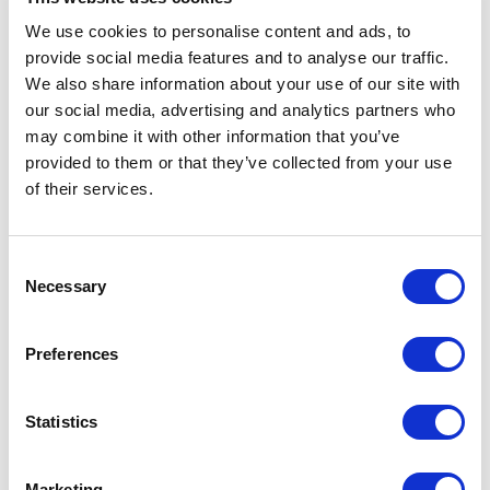
We use cookies to personalise content and ads, to
Фінансові рішення для соціального впливу –
provide social media features and to analyse our traffic.
сервіси мікрокредитування, які підтримують
We also share information about your use of our site with
підприємців у країнах, що розвиваються.
our social media, advertising and analytics partners who
Дізнайтесь більше про фінтех-тренди ➡️
за
may combine it with other information that you’ve
посиланням
provided to them or that they’ve collected from your use
of their services.
White Label PSP від Tranzzo –
готове рішення для інвесторів у
Consent
фінтех
Necessary
Selection
Як ми вже зазначили вище, платіжна інфраструктура –
Preferences
це одна з найперспективніших ніш, якщо говорити
про конкретні можливості для інвестування у фінтех.
Бізнеси хочуть швидко запускати власні платіжні
Statistics
рішення без зайвого клопоту, а
інвестори –
отримувати частку цього ринку.
Marketing