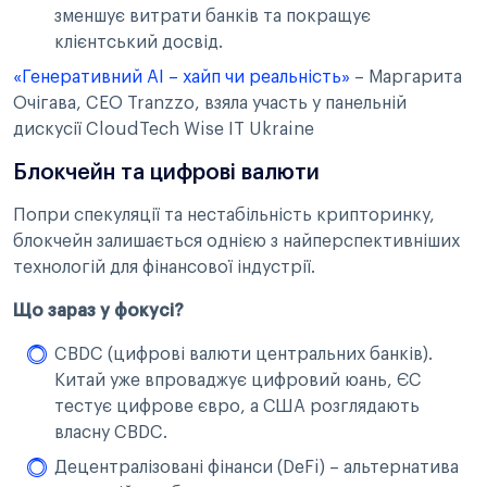
зменшує витрати банків та покращує
клієнтський досвід.
«Генеративний АІ – хайп чи реальність»
– Маргарита
Очігава, CEO Tranzzo, взяла участь у панельній
дискусії CloudTech Wise IT Ukraine
Блокчейн та цифрові валюти
Попри спекуляції та нестабільність крипторинку,
блокчейн залишається однією з найперспективніших
технологій для фінансової індустрії.
Що зараз у фокусі?
CBDC (цифрові валюти центральних банків).
Китай уже впроваджує цифровий юань, ЄС
тестує цифрове євро, а США розглядають
власну CBDC.
Децентралізовані фінанси (DeFi) – альтернатива