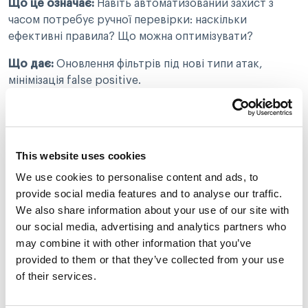
Що це означає:
Навіть автоматизований захист з
часом потребує ручної перевірки: наскільки
ефективні правила? Що можна оптимізувати?
Що дає:
Оновлення фільтрів під нові типи атак,
мінімізація false positive.
✅ 9. Підключіть платіжного
провайдера з antifraud-рішенням
This website uses cookies
We use cookies to personalise content and ads, to
Що це означає:
Зовнішній провайдер повинен мати
provide social media features and to analyse our traffic.
не просто шлюз, а платформу з інструментами
We also share information about your use of our site with
виявлення фроду на рівні ядра.
our social media, advertising and analytics partners who
Що дає:
Менше втрат, швидший запуск, менше ручної
may combine it with other information that you’ve
роботи для команди.
provided to them or that they’ve collected from your use
of their services.
Чому Tranzzo:
Фрод-модуль у Tranzzo – частина
базової інфраструктури, а не доповнення. Ви