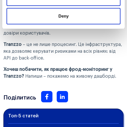
compliance-аудиту. Це процес, який має бути
вплетений у ваш продукт і платіжну логіку з першого
Deny
дня. Компанії, які ігнорують фрод-контроль, платять
за це збитками, блокуваннями з боку банків і втратою
довіри користувачів.
Tranzzo
– це не лише процесинг. Це інфраструктура,
яка дозволяє керувати ризиками на всіх рівнях: від
API до back-office.
Хочеш побачити, як працює фрод-моніторинг у
Tranzzo?
Напиши – покажемо на живому дашборді.
Поділитись
Топ-5 статей