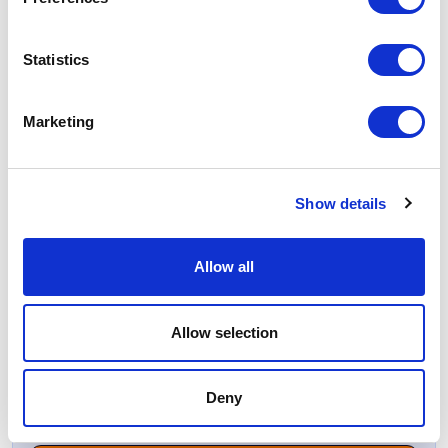
Як VARUS збільшив продажі на 150% з
онлайн-оплатою від Tranzzo
Statistics
Рішення, що допомагають: як Tranzzo
Marketing
спростили процес оплати для Tickets.ua
Show details
Підпишіться на наш блог
Allow all
Ім´я
Allow selection
Email
Deny