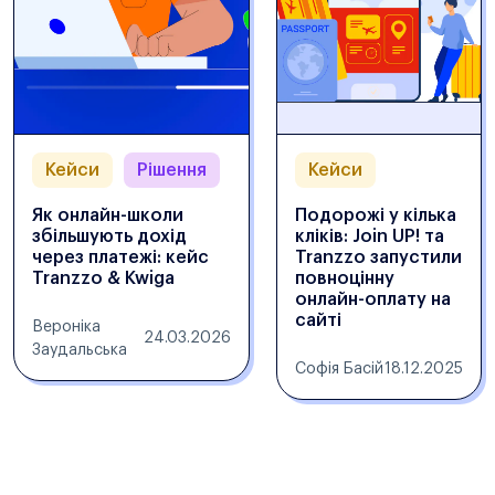
Кейси
Рішення
Кейси
Як онлайн-школи
Подорожі у кілька
збільшують дохід
кліків: Join UP! та
через платежі: кейс
Tranzzo запустили
Tranzzo & Kwiga
повноцінну
онлайн-оплату на
сайті
Вероніка
24.03.2026
Заудальська
Софія Басій
18.12.2025