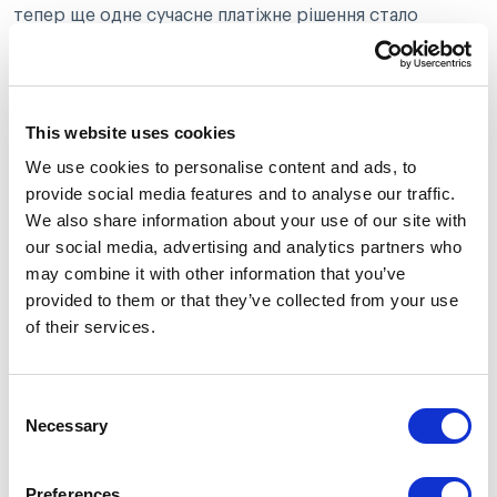
тепер ще одне сучасне платіжне рішення стало
доступним тисячам українців.
Поділитись:
This website uses cookies
We use cookies to personalise content and ads, to
provide social media features and to analyse our traffic.
Топ-5 статей
We also share information about your use of our site with
our social media, advertising and analytics partners who
Зручність платежів на Wix: Як Tranzzo
may combine it with other information that you’ve
допомагає вашому бізнесу
provided to them or that they’ve collected from your use
of their services.
Як збільшити конверсії в інтернет-магазині
за допомогою сторінки чекаута
Consent
Necessary
Selection
Нові можливості від Tranzzo для бізнесів за
підпискою
Preferences