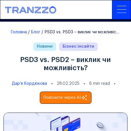
Головна
Блог
PSD3 vs. PSD3 – виклик чи можливість?
Новини
Бізнес інсайти
PSD3 vs. PSD2 – виклик чи
можливість?
Дарʼя Кордюкова
28.02.2025
6
min read
Пояснити через AI