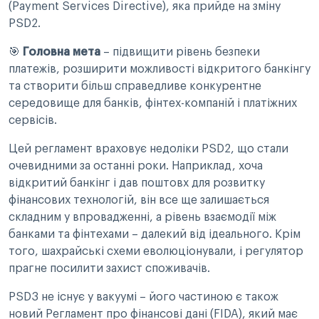
(Payment Services Directive), яка прийде на зміну
PSD2.
🎯
Головна мета
– підвищити рівень безпеки
платежів, розширити можливості відкритого банкінгу
та створити більш справедливе конкурентне
середовище для банків, фінтех-компаній і платіжних
сервісів.
Цей регламент враховує недоліки PSD2, що стали
очевидними за останні роки. Наприклад, хоча
відкритий банкінг і дав поштовх для розвитку
фінансових технологій, він все ще залишається
складним у впровадженні, а рівень взаємодії між
банками та фінтехами – далекий від ідеального. Крім
того, шахрайські схеми еволюціонували, і регулятор
прагне посилити захист споживачів.
PSD3 не існує у вакуумі – його частиною є також
новий Регламент про фінансові дані (FIDA), який має