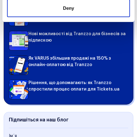
Deny
Як збільшити конверсії в інтернет-магазині
за допомогою сторінки чекаута
Нові можливості від Tranzzo для бізнесів за
підпискою
Як VARUS збільшив продажі на 150% з
онлайн-оплатою від Tranzzo
Рішення, що допомагають: як Tranzzo
спростили процес оплати для Tickets.ua
Підпишіться на наш блог
Ім´я