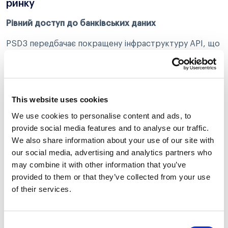
ринку
Рівний доступ до банківських даних
PSD3 передбачає покращену інфраструктуру API, що
дозволить фінтехам легше працювати з банками та
пропонувати клієнтам більш зручні сервіси.
Посилення довіри користувачів
This website uses cookies
Чіткіші регуляторні вимоги підвищать рівень довіри
We use cookies to personalise content and ads, to
до фінтех-платформ.
provide social media features and to analyse our traffic.
We also share information about your use of our site with
⚠️ Вищі витрати на відповідність новим правилам.
our social media, advertising and analytics partners who
Фінтехам доведеться адаптуватися до нових
may combine it with other information that you’ve
стандартів безпеки та регулювання, що може бути
provided to them or that they’ve collected from your use
складним процесом.
of their services.
Висновок
Consent