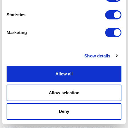
Statistics
Marketing
Show details
Allow all
Конкуренции в этом направлении очень немного -
Allow selection
это ключевая особенность. Но есть и некоторые
сложности: в обществе существует
неодобрительное отношение к детям, которые
Deny
отправляют своих родителей-пенсионеров в
круглогодичные пансионаты. Как результат,