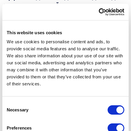
пожилых людей
Актуальность
С выходом на пенсию, люди требуют особого ухода,
This website uses cookies
заботы и внимания. Но далеко не все родственники
We use cookies to personalise content and ads, to
могут себе позволить постоянно находиться рядом с
provide social media features and to analyse our traffic.
пенсионерами и уделять им достаточное количество
We also share information about your use of our site with
времени. И лучший вариант - это круглогодичные
our social media, advertising and analytics partners who
дома отдыха для пожилых людей.
may combine it with other information that you’ve
Особенности бизнес-направления
provided to them or that they’ve collected from your use
of their services.
Главная идея - это создать специальные пансионаты,
с комфортными номерами, питанием, минимальной
развлекательной программой и медицинским
Consent
обслуживанием. Там, после выхода на пенсию, люди
Necessary
Selection
смогут получать хороший уход, общение в кругу
новых друзей, безопасные прогулки на свежем
Preferences
воздухе и досуг.