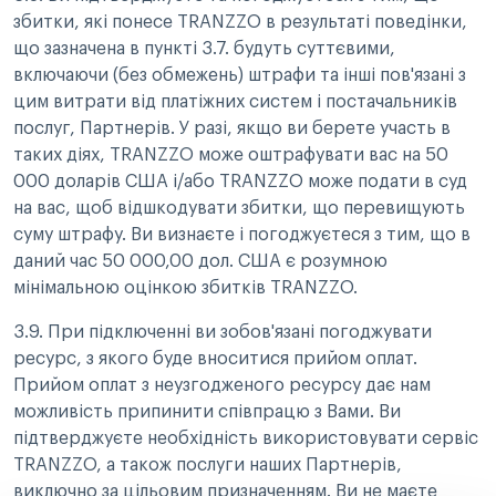
збитки, які понесе TRANZZO в результаті поведінки,
що зазначена в пункті 3.7. будуть суттєвими,
включаючи (без обмежень) штрафи та інші пов'язані з
цим витрати від платіжних систем і постачальників
послуг, Партнерів. У разі, якщо ви берете участь в
таких діях, TRANZZO може оштрафувати вас на 50
000 доларів США і/або TRANZZO може подати в суд
на вас, щоб відшкодувати збитки, що перевищують
суму штрафу. Ви визнаєте і погоджуєтеся з тим, що в
даний час 50 000,00 дол. США є розумною
мінімальною оцінкою збитків TRANZZO.
3.9. При підключенні ви зобов'язані погоджувати
ресурс, з якого буде вноситися прийом оплат.
Прийом оплат з неузгодженого ресурсу дає нам
можливість припинити співпрацю з Вами. Ви
підтверджуєте необхідність використовувати сервіс
TRANZZO, а також послуги наших Партнерів,
виключно за цільовим призначенням. Ви не маєте