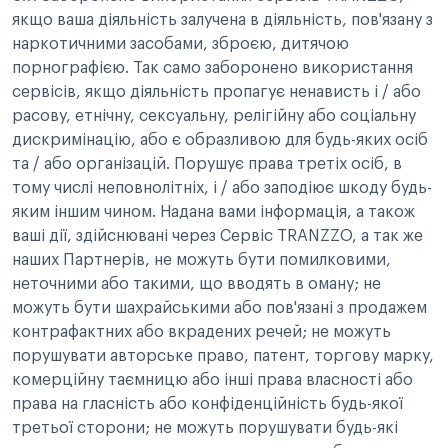
якщо ваша діяльність залучена в діяльність, пов'язану з
наркотичними засобами, зброєю, дитячою
порнографією. Так само заборонено використання
сервісів, якщо діяльність пропагує ненависть і / або
расову, етнічну, сексуальну, релігійну або соціальну
дискримінацію, або є образливою для будь-яких осіб
та / або організацій. Порушує права третіх осіб, в
тому числі неповнолітніх, і / або заподіює шкоду будь-
яким іншим чином. Надана вами інформація, а також
ваші дії, здійснювані через Сервіс TRANZZO, а так же
наших Партнерів, не можуть бути помилковими,
неточними або такими, що вводять в оману; не
можуть бути шахрайськими або пов'язані з продажем
контрафактних або вкрадених речей; не можуть
порушувати авторське право, патент, торгову марку,
комерційну таємницю або інші права власності або
права на гласність або конфіденційність будь-якої
третьої сторони; не можуть порушувати будь-які