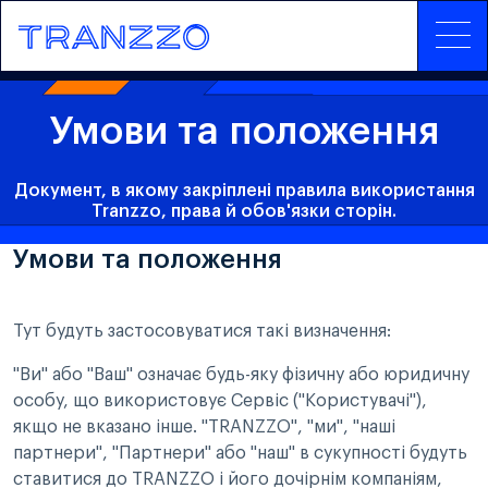
Умови та положення
Документ, в якому закріплені правила використання
Tranzzo, права й обов'язки сторін.
Умови та положення
Тут будуть застосовуватися такі визначення:
"Ви" або "Ваш" означає будь-яку фізичну або юридичну
особу, що використовує Сервіс ("Користувачі"),
якщо не вказано інше. "TRANZZO", "ми", "наші
партнери", "Партнери" або "наш" в сукупності будуть
ставитися до TRANZZO і його дочірнім компаніям,