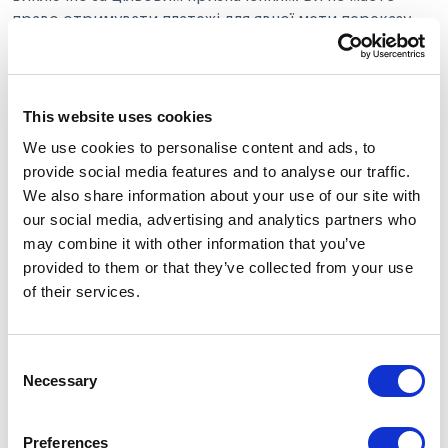
право отримувати платежі для явної мети переказу
коштів з одного Особистого рахунку на інший
Особистий рахунок. У разі виявлення даного
порушення, TRANZZO вправі відмовити Вам у
This website uses cookies
співпраці, а також припинити співпрацю, якщо
вважає це за необхідне, без пояснення причин.
We use cookies to personalise content and ads, to
provide social media features and to analyse our traffic.
3.10. TRANZZO, через своїх Партнерів, може
We also share information about your use of our site with
обмежити виведення коштів і запросити від вас
our social media, advertising and analytics partners who
додаткову інформацію, в залежності від вашого місця
may combine it with other information that you’ve
розташування, проданих товарів, запиту поліції,
provided to them or that they’ve collected from your use
великої кількості скарг, наявності поворотних
of their services.
платежів / платежу і інших чинників.
3.11. TRANZZO, через своїх Партнерів, може
Consent
обмежити переказ чи відправку коштів і запросити
Necessary
Selection
від вас додаткову інформацію в залежності від
вашого місця розташування, проданих товарів, запиту
поліції, великої кількості скарг, наявності поворотних
Preferences