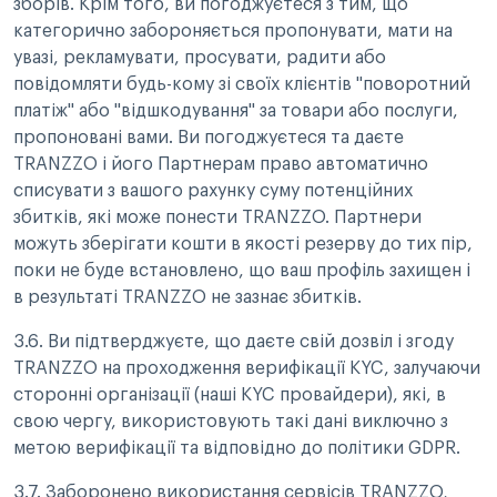
зборів. Крім того, ви погоджуєтеся з тим, що
категорично забороняється пропонувати, мати на
увазі, рекламувати, просувати, радити або
повідомляти будь-кому зі своїх клієнтів "поворотний
платіж" або "відшкодування" за товари або послуги,
пропоновані вами. Ви погоджуєтеся та даєте
TRANZZO і його Партнерам право автоматично
списувати з вашого рахунку суму потенційних
збитків, які може понести TRANZZO. Партнери
можуть зберігати кошти в якості резерву до тих пір,
поки не буде встановлено, що ваш профіль захищен і
в результаті TRANZZO не зазнає збитків.
3.6. Ви підтверджуєте, що даєте свій дозвіл і згоду
TRANZZO на проходження верифікації KYC, залучаючи
сторонні організації (наші KYC провайдери), які, в
свою чергу, використовують такі дані виключно з
метою верифікації та відповідно до політики GDPR.
3.7. Заборонено використання сервісів TRANZZO,