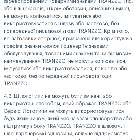
зареєстрованими товарними знаками TRANZZO, Inc.
або її ліцензіарів, і (крім обставин, описаних нижче),
не можуть копіюватися, імітуватися або
використовуватися в цілому або частково, без
попередньої письмової згоди TRANZZO. Крім того,
всі заголовки сторінок, призначена для користувача
графіка, значки кнопок і сценарії є знаками
обслуговування, товарними знаками та чи фірмовим
найменуванням TRANZZO, не можуть копіюватися,
імітуватися або використовуватися, повністю або
частково, без попередньої письмової згоди
TRANZZO.
4.2. Ці логотипи не можуть бути змінені, або
використані способом, який ображає TRANZZO або
Сервіс. Логотипи не можуть використовуватися
будь-яким чином, який має на увазі спонсорство або
підтримку з боку TRANZZO. TRANZZO є шлюзом, і
ніякі партнерські відносини, спільне підприємство,