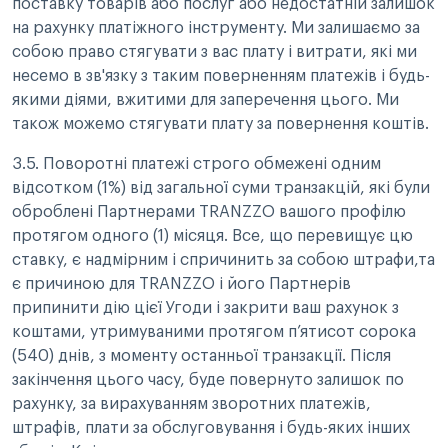
поставку товарів або послуг або недостатній залишок
на рахунку платіжного інструменту. Ми залишаємо за
собою право стягувати з вас плату і витрати, які ми
несемо в зв'язку з таким поверненням платежів і будь-
якими діями, вжитими для заперечення цього. Ми
також можемо стягувати плату за повернення коштів.
3.5. Поворотні платежі строго обмежені одним
відсотком (1%) від загальної суми транзакцій, які були
оброблені Партнерами TRANZZO вашого профілю
протягом одного (1) місяця. Все, що перевищує цю
ставку, є надмірним і спричинить за собою штрафи,та
є причиною для TRANZZO і його Партнерів
припинити дію цієї Угоди і закрити ваш рахунок з
коштами, утримуваними протягом п’ятисот сорока
(540) днів, з моменту останньої транзакції. Після
закінчення цього часу, буде повернуто залишок по
рахунку, за вирахуванням зворотних платежів,
штрафів, плати за обслуговування і будь-яких інших