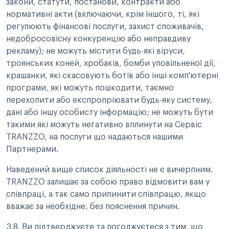
закони, статути, постанови, контракти або
нормативні акти (включаючи, крім іншого, ті, які
регулюють фінансові послуги, захист споживачів,
недобросовісну конкуренцію або неправдиву
рекламу); не можуть містити будь-які віруси,
троянських коней, хробаків, бомби уповільненої дії,
крашанки, які скасовують ботів або інші комп'ютерні
програми, які можуть пошкодити, таємно
перехопити або експропріювати будь-яку систему,
дані або іншу особисту інформацію; не можуть бути
такими які можуть негативно вплинути на Сервіс
TRANZZO, на послуги що надаються нашими
Партнерами.
Наведений вище список діяльності не є вичерпним.
TRANZZO залишає за собою право відмовити вам у
співпраці, а так само припинити співпрацю, якщо
вважає за необхідне, без пояснення причин.
3.8. Ви підтверджуєте та погоджуєтеся з тим, що