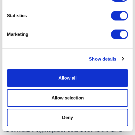
Statistics
Marketing
Чтобы получить подтверждение соответствия
Show details
стандарту PCI DSS, платежная компания должна
пройти специальную процедуру сертификации. В
чем она заключается?
Allow all
Шаг 1.
Заполнение анкеты
. Представитель
платежной компании указывает все необходимые
Allow selection
данные, чтобы представители компании-аудитора
понимали, какие требования выдвигаются.
Deny
Шаг 2.
Подписание договора
. Между компанией-
заявителем и аудиторской компанией заключается