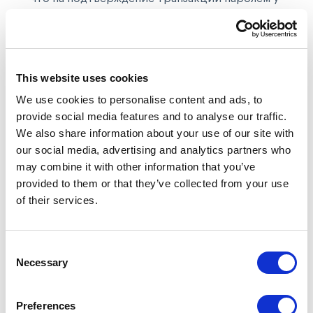
пользователя затрачивается 6-7 секунд. На
подтверждение последней транзакции затрачено
14 секунд. Возникает вероятность
мошеннических действий.
This website uses cookies
Технологии искусственного интеллекта, машинного
We use cookies to personalise content and ads, to
обучения и нейронные сети позволяют использовать
provide social media features and to analyse our traffic.
системы противодействия мошенничеству, в
We also share information about your use of our site with
которых применены сотни различных алгоритмов.
our social media, advertising and analytics partners who
Они помогают максимально обезопасить
may combine it with other information that you’ve
покупателей и не создают никаких неудобств для них.
provided to them or that they’ve collected from your use
of their services.
Процесс сертификации PCI DSS
Consent
Necessary
Selection
Preferences