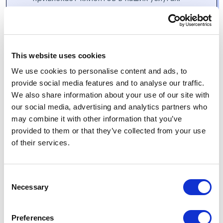
Информация используется для:
соблюдения наших нормативных
обязательств по проведению KYC, которые
This website uses cookies
иногда могут раскрывать эту специальную
We use cookies to personalise content and ads, to
информацию;
provide social media features and to analyse our traffic.
предоставления наших услуг.
We also share information about your use of our site with
Информация используется для:
our social media, advertising and analytics partners who
may combine it with other information that you’ve
установления отношений с другими
provided to them or that they’ve collected from your use
организациями;
of their services.
предоставления маркетинговых
коммуникаций этим лицам;
улучшения наших услуг и развития новых
Consent
сервисов на основе предпочтений
Necessary
Selection
отдельных лиц;
получения услуг для нашего бизнеса.
Preferences