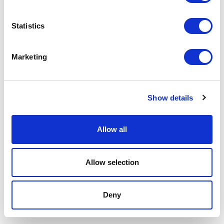
Информация используется для:
Statistics
установления отношений с другими
организациями;
предоставления маркетинговых
Marketing
коммуникаций этим лицам;
проведения статистического анализа и
исследования с целью лучшего понимания
Show details
нашего потенциального рынка, тенденций в
предоставляемой информации и того, что
привлекает клиентов в наших услугах;
Allow all
публикации результатов опросов на
анонимной основе;
улучшения наших услуг и развития новых
Allow selection
сервисов на основе предпочтений
отдельных лиц.
Deny