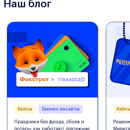
Наш блог
Кейсы
Бизнес инсайты
Кейс
Праздники без фрода, сбоев и
Решени
потерь: как работают платежные
Милита