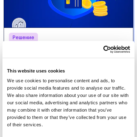
Решение
Что такое 3D Secure и почему он важен для
безопасности онлайн-платежей
София Басий
20.06.2025
This website uses cookies
We use cookies to personalise content and ads, to
provide social media features and to analyse our traffic.
We also share information about your use of our site with
our social media, advertising and analytics partners who
may combine it with other information that you’ve
provided to them or that they’ve collected from your use
of their services.