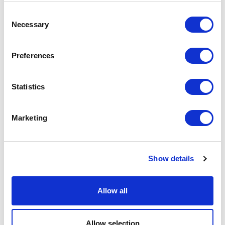
Consent
Necessary
Selection
Preferences
Statistics
Интервью
Как качество поддержки влияет на доверие
Marketing
клиентов: опыт Tranzzo
Полина Торопова
18.06.2025
Show details
Allow all
Allow selection