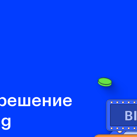
 решение
ng