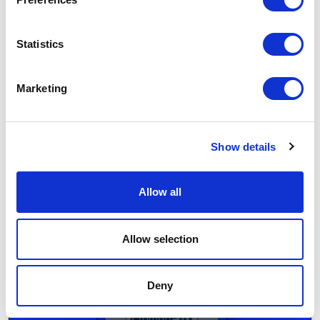
Statistics
QR-оплаты
Marketing
Позвольте клиентам оплатить покупку без заполнения
форм: нужно просто отсканировать QR-код. В
странах Азии, в частности Вьетнам, Индонезия,
Show details
Малайзия.
Allow all
Allow selection
Deny